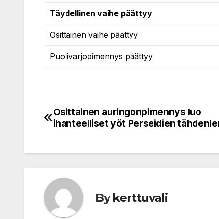
Täydellinen vaihe päättyy
Osittainen vaihe päättyy
Puolivarjopimennys päättyy
Osittainen auringonpimennys luo
Post
ihanteelliset yöt Perseidien tähdenle
navigation
By
kerttuvali