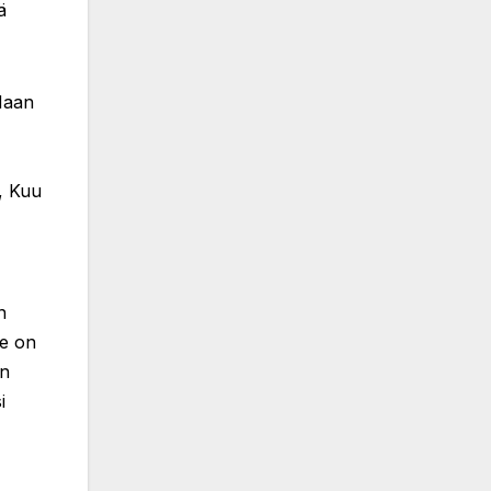
ä
Maan
ä, Kuu
n
he on
on
i