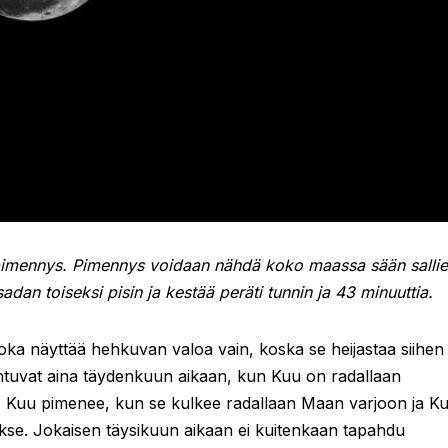
unpimennys. Pimennys voidaan nähdä koko maassa sään sallie
an toiseksi pisin ja kestää peräti tunnin ja 43 minuuttia.
joka näyttää hehkuvan valoa vain, koska se heijastaa siihen
tuvat aina täydenkuun aikaan, kun Kuu on radallaan
o. Kuu pimenee, kun se kulkee radallaan Maan varjoon ja K
kse. Jokaisen täysikuun aikaan ei kuitenkaan tapahdu