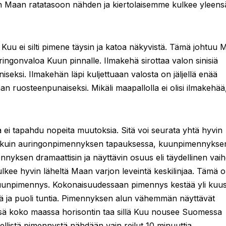
aan Maan ratatasoon nähden ja kiertolaisemme kulkee yleens
uu ei silti pimene täysin ja katoa näkyvistä. Tämä johtuu 
ringonvaloa Kuun pinnalle. Ilmakehä sirottaa valon sinisiä
seksi. Ilmakehän läpi kuljettuaan valosta on jäljellä enää
an ruosteenpunaiseksi. Mikäli maapallolla ei olisi ilmakehä
i tapahdu nopeita muutoksia. Sitä voi seurata yhtä hyvin
Toisin kuin auringonpimennyksen tapauksessa, kuunpimennykse
ennyksen dramaattisin ja näyttävin osuus eli täydellinen vai
 kulkee hyvin läheltä Maan varjon leveintä keskilinjaa. Tämä 
 kuunpimennys. Kokonaisuudessaan pimennys kestää yli kuus
jä ja puoli tuntia. Pimennyksen alun vähemmän näyttävät
össä koko maassa horisontin taa sillä Kuu nousee Suomessa
listä pimennystä nähdään vain reilut 10 minuuttia.