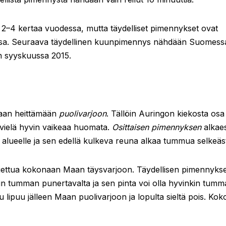
 2
–
4 kertaa vuodessa, mutta täydelliset pimennykset ovat
essa. Seuraava täydellinen kuunpimennys nähdään Suomess
in syyskuussa 2015.
aan heittämään
puolivarjoon
. Tällöin Auringon kiekosta osa
 vielä hyvin vaikeaa huomata.
Osittaisen pimennyksen
alkae
alueelle ja sen edellä kulkeva reuna alkaa tummua selkeäst
ljettua kokonaan Maan täysvarjoon. Täydellisen pimennyks
öin tumman punertavalta ja sen pinta voi olla hyvinkin tumm
lipuu jälleen Maan puolivarjoon ja lopulta sieltä pois. Kok