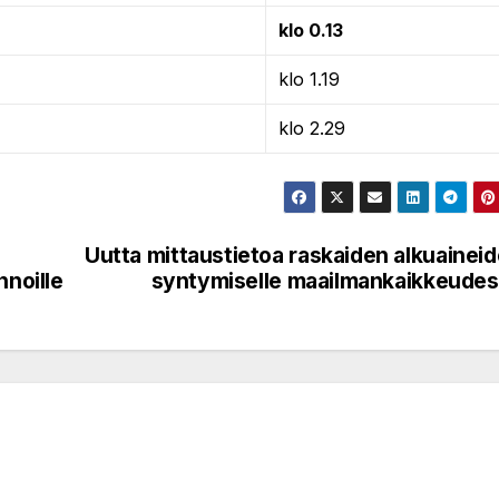
klo 0.13
klo 1.19
klo 2.29
Uutta mittaustietoa raskaiden alkuainei
nnoille
syntymiselle maailmankaikkeude