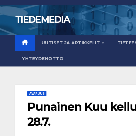
Skip
to
TIEDEMEDIA
content
UUTISET JA ARTIKKELIT
TIETE
YHTEYDENOTTO
AVARUUS
Punainen Kuu kelluu
28.7.