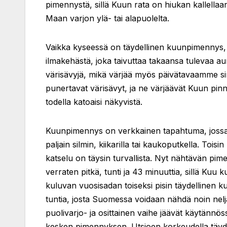
pimennystä, sillä Kuun rata on hiukan kallell
Maan varjon ylä- tai alapuolelta.
Vaikka kyseessä on täydellinen kuunpimennys, K
ilmakehästä, joka taivuttaa takaansa tulevaa au
värisävyjä, mikä värjää myös päivätavaamme sini
punertavat värisävyt, ja ne värjäävät Kuun pinn
todella katoaisi näkyvistä.
Kuunpimennys on verkkainen tapahtuma, jossa e
paljain silmin, kiikarilla tai kaukoputkella. 
katselu on täysin turvallista. Nyt nähtävän pim
verraten pitkä, tunti ja 43 minuuttia, sillä Kuu
kuluvan vuosisadan toiseksi pisin täydellinen
tuntia, josta Suomessa voidaan nähdä noin nel
puolivarjo- ja osittainen vaihe jäävät käytänn
kesken pimennyksen. Utsjoen korkeudella täydel