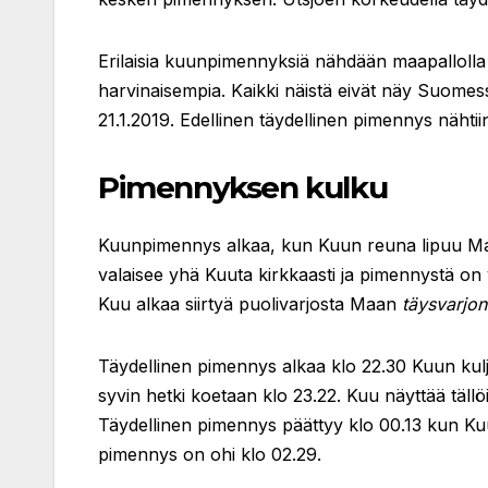
Erilaisia kuunpimennyksiä nähdään maapallolla
harvinaisempia. Kaikki näistä eivät näy Suom
21.1.2019. Edellinen täydellinen pimennys nähti
Pimennyksen kulku
Kuunpimennys alkaa, kun Kuun reuna lipuu M
valaisee yhä Kuuta kirkkaasti ja pimennystä on
Kuu alkaa siirtyä puolivarjosta Maan
täysvarjon
Täydellinen pimennys alkaa klo 22.30 Kuun ku
syvin hetki koetaan klo 23.22. Kuu näyttää täll
Täydellinen pimennys päättyy klo 00.13 kun Kuu 
pimennys on ohi klo 02.29.