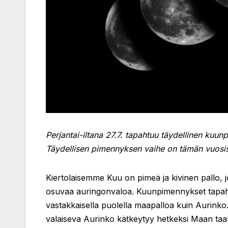
Perjantai-iltana 27.7. tapahtuu täydellinen ku
Täydellisen pimennyksen vaihe on tämän vuosisad
Kiertolaisemme Kuu on pimeä ja kivinen pallo, 
osuvaa auringonvaloa. Kuunpimennykset tapah
vastakkaisella puolella maapalloa kuin Aurink
valaiseva Aurinko kätkeytyy hetkeksi Maan taa