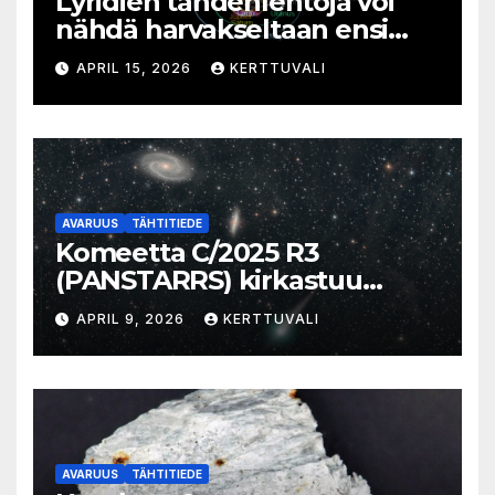
Lyridien tähdenlentoja voi
nähdä harvakseltaan ensi
viikolla
APRIL 15, 2026
KERTTUVALI
AVARUUS
TÄHTITIEDE
Komeetta C/2025 R3
(PANSTARRS) kirkastuu
aamutaivaalla
APRIL 9, 2026
KERTTUVALI
AVARUUS
TÄHTITIEDE