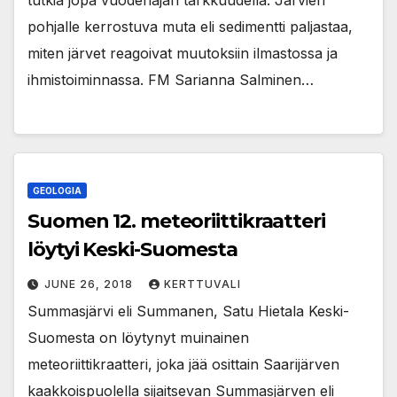
tutkia jopa vuodenajan tarkkuudella. Järvien
pohjalle kerrostuva muta eli sedimentti paljastaa,
miten järvet reagoivat muutoksiin ilmastossa ja
ihmistoiminnassa. FM Sarianna Salminen…
GEOLOGIA
Suomen 12. meteoriittikraatteri
löytyi Keski-Suomesta
JUNE 26, 2018
KERTTUVALI
Summasjärvi eli Summanen, Satu Hietala Keski-
Suomesta on löytynyt muinainen
meteoriittikraatteri, joka jää osittain Saarijärven
kaakkoispuolella sijaitsevan Summasjärven eli