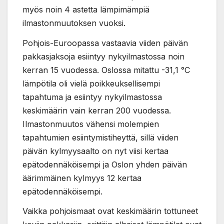
myös noin 4 astetta lämpimämpiä
ilmastonmuutoksen vuoksi.
Pohjois-Euroopassa vastaavia viiden päivän
pakkasjaksoja esiintyy nykyilmastossa noin
kerran 15 vuodessa. Oslossa mitattu -31,1 °C
lämpötila oli vielä poikkeuksellisempi
tapahtuma ja esiintyy nykyilmastossa
keskimäärin vain kerran 200 vuodessa.
Ilmastonmuutos vähensi molempien
tapahtumien esiintymistiheyttä, sillä viiden
päivän kylmyysaalto on nyt viisi kertaa
epätodennäköisempi ja Oslon yhden päivän
äärimmäinen kylmyys 12 kertaa
epätodennäköisempi.
Vaikka pohjoismaat ovat keskimäärin tottuneet