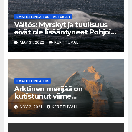
ILMATIETEEN LAITOS
VÄITÖKSET
Väitös: Myrskyt ja tuulisuus
eivät ole lisääntyneet Pohjois-
Euroopassa ja Suomessa
MAY 31, 2022
KERTTUVALI
ILMATIETEEN LAITOS
Arktinen merijää on
kutistunut viime
vuosikymmeninä – tänä
NOV 2, 2021
KERTTUVALI
vuonna jääpeitteen laajuus oli
tavanomainen