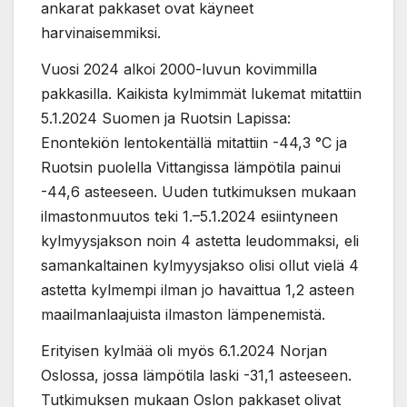
ankarat pakkaset ovat käyneet
harvinaisemmiksi.
Vuosi 2024 alkoi 2000-luvun kovimmilla
pakkasilla. Kaikista kylmimmät lukemat mitattiin
5.1.2024 Suomen ja Ruotsin Lapissa:
Enontekiön lentokentällä mitattiin -44,3 °C ja
Ruotsin puolella Vittangissa lämpötila painui
-44,6 asteeseen. Uuden tutkimuksen mukaan
ilmastonmuutos teki 1.–5.1.2024 esiintyneen
kylmyysjakson noin 4 astetta leudommaksi, eli
samankaltainen kylmyysjakso olisi ollut vielä 4
astetta kylmempi ilman jo havaittua 1,2 asteen
maailmanlaajuista ilmaston lämpenemistä.
Erityisen kylmää oli myös 6.1.2024 Norjan
Oslossa, jossa lämpötila laski -31,1 asteeseen.
Tutkimuksen mukaan Oslon pakkaset olivat