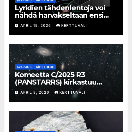
Lyridien tähdenlentoja voi
nähdä harvakseltaan ensi
viikolla
APRIL 15, 2026
KERTTUVALI
AVARUUS
TÄHTITIEDE
Komeetta C/2025 R3
(PANSTARRS) kirkastuu
aamutaivaalla
APRIL 9, 2026
KERTTUVALI