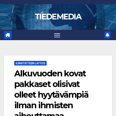
Skip
to
TIEDEMEDIA
content
ILMATIETEEN LAITOS
Alkuvuoden kovat
pakkaset olisivat
olleet hyytävämpiä
ilman ihmisten
aiheuttamaa