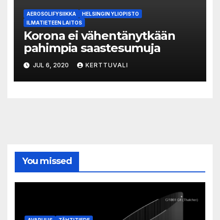
AEROSOLIFYSIIKKA
HELSINGIN YLIOPISTO
ILMATIETEEN LAITOS
Korona ei vähentänytkään
pahimpia saastesumuja
JUL 6, 2020
KERTTUVALI
You missed
AVARUUS
TÄHTITIEDE