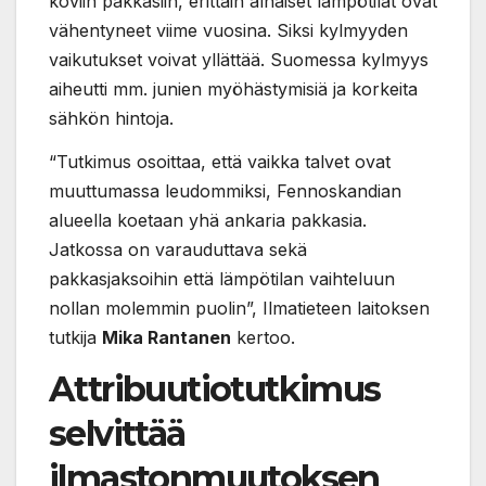
koviin pakkasiin, erittäin alhaiset lämpötilat ovat
vähentyneet viime vuosina. Siksi kylmyyden
vaikutukset voivat yllättää. Suomessa kylmyys
aiheutti mm. junien myöhästymisiä ja korkeita
sähkön hintoja.
“Tutkimus osoittaa, että vaikka talvet ovat
muuttumassa leudommiksi, Fennoskandian
alueella koetaan yhä ankaria pakkasia.
Jatkossa on varauduttava sekä
pakkasjaksoihin että lämpötilan vaihteluun
nollan molemmin puolin”, Ilmatieteen laitoksen
tutkija
Mika Rantanen
kertoo.
Attribuutiotutkimus
selvittää
ilmastonmuutoksen