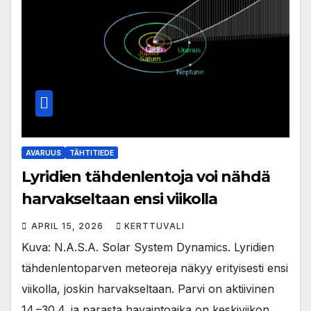
AVARUUS
TÄHTITIEDE
Lyridien tähdenlentoja voi nähdä
harvakseltaan ensi viikolla
APRIL 15, 2026
KERTTUVALI
Kuva: N.A.S.A. Solar System Dynamics. Lyridien
tähdenlentoparven meteoreja näkyy erityisesti ensi
viikolla, joskin harvakseltaan. Parvi on aktiivinen
14.–30.4. ja parasta havaintoaika on keskiviikon