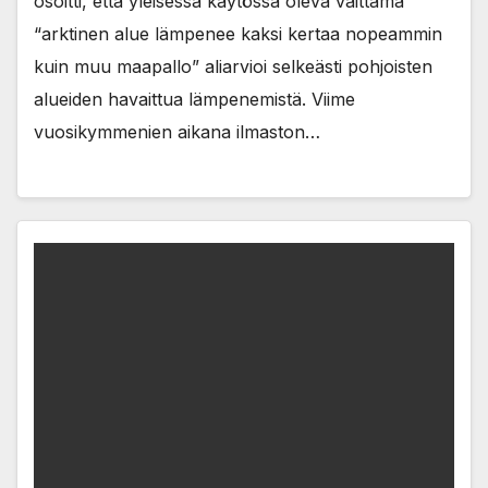
osoitti, että yleisessä käytössä oleva väittämä
“arktinen alue lämpenee kaksi kertaa nopeammin
kuin muu maapallo” aliarvioi selkeästi pohjoisten
alueiden havaittua lämpenemistä. Viime
vuosikymmenien aikana ilmaston…