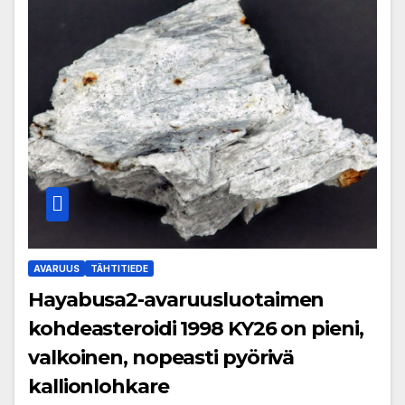
AVARUUS
TÄHTITIEDE
Hayabusa2-avaruusluotaimen
kohdeasteroidi 1998 KY26 on pieni,
valkoinen, nopeasti pyörivä
kallionlohkare