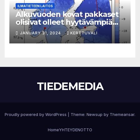
ILMATIETEEN LAITOS
Alkuvuoden kovat pakkaset
olisivat olleet hyytävämpiä
ilman ihmisten aiheuttamaa
JANUARY 31, 2024
KERTTUVALI
ilmastonmuutosta
TIEDEMEDIA
Proudly powered by WordPress
|
Theme:
Newsup
by
Themeansar
.
Home
YHTEYDENOTTO