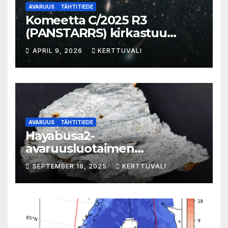
AVARUUS
TÄHTITIEDE
Komeetta C/2025 R3
(PANSTARRS) kirkastuu
aamutaivaalla
APRIL 9, 2026
KERTTUVALI
AVARUUS
TÄHTITIEDE
Hayabusa2-
avaruusluotaimen
kohdeasteroidi 1998 KY26 on
SEPTEMBER 18, 2025
KERTTUVALI
pieni, valkoinen, nopeasti
pyörivä kallionlohkare