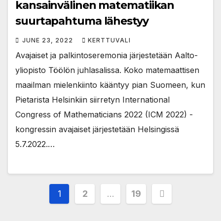
kansainvälinen matematiikan
suurtapahtuma lähestyy
JUNE 23, 2022
KERTTUVALI
Avajaiset ja palkintoseremonia järjestetään Aalto-
yliopisto Töölön juhlasalissa. Koko matemaattisen
maailman mielenkiinto kääntyy pian Suomeen, kun
Pietarista Helsinkiin siirretyn International
Congress of Mathematicians 2022 (ICM 2022) -
kongressin avajaiset järjestetään Helsingissä
5.7.2022.…
Posts
1
2
…
19
pagination