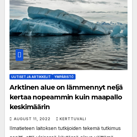
UUTISET JA ARTIKKELIT
YMPÄRISTÖ
Arktinen alue on lämmennyt neljä
kertaa nopeammin kuin maapallo
keskimäärin
AUGUST 11, 2022
KERTTUVALI
Ilmatieteen laitoksen tutkijoiden tekemä tutkimus