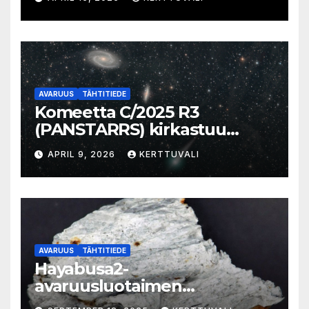
AVARUUS
TÄHTITIEDE
Komeetta C/2025 R3
(PANSTARRS) kirkastuu
aamutaivaalla
APRIL 9, 2026
KERTTUVALI
AVARUUS
TÄHTITIEDE
Hayabusa2-
avaruusluotaimen
kohdeasteroidi 1998 KY26 on