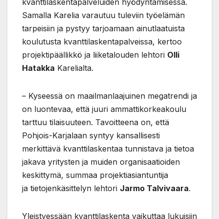
kvanttilaskentapalveluiden hyödyntämisessä.
Samalla Karelia varautuu tuleviin työelämän
tarpeisiin ja pystyy tarjoamaan ainutlaatuista
koulutusta kvanttilaskentapalveissa, kertoo
projektipäällikkö ja liiketalouden lehtori
Olli
Hatakka
Karelialta.
– Kyseessä on maailmanlaajuinen megatrendi ja
on luontevaa, että juuri ammattikorkeakoulu
tarttuu tilaisuuteen. Tavoitteena on, että
Pohjois-Karjalaan syntyy kansallisesti
merkittävä kvanttilaskentaa tunnistava ja tietoa
jakava yritysten ja muiden organisaatioiden
keskittymä, summaa projektiasiantuntija
ja tietojenkäsittelyn lehtori
Jarmo Talvivaara
.
Yleistyessään kvanttilaskenta vaikuttaa lukuisiin