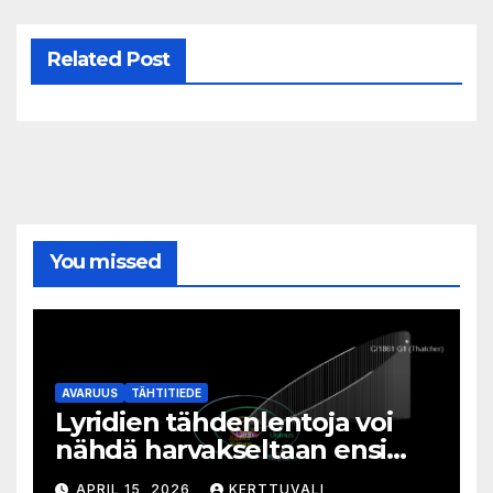
Related Post
You missed
AVARUUS
TÄHTITIEDE
Lyridien tähdenlentoja voi
nähdä harvakseltaan ensi
viikolla
APRIL 15, 2026
KERTTUVALI