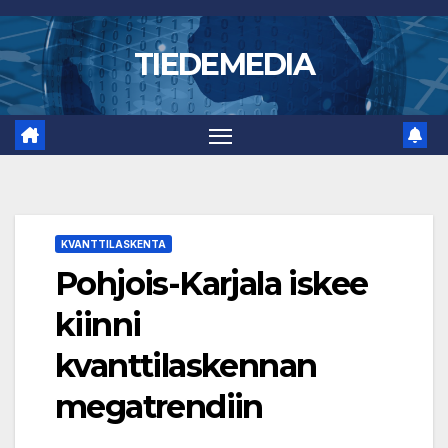
Skip
to
TIEDEMEDIA
content
KVANTTILASKENTA
Pohjois-Karjala iskee
kiinni
kvanttilaskennan
megatrendiin