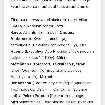
keskustelua siitä, kuinka kvanttitietokoneet ja
kvanttilaskenta muuttavat tulevaisuuttamme.
Tilaisuuden avaavat elinkeinoministeri
Mika
Lintilä
ja Karelian rehtori
Petri
Raivo
. Asiantuntijoina ovat:
Cristina
Andersson
(Kvantin ihmettelijä,
tietokirjailija, Develor Productions Oy),
Tua
Huomo (
Executive Vice President, Teknologian
tutkimuskeskus VTT Oy),
Mikko
Möttönen
(Professori, Teknillisen fysiikan
laitos, Quantum Computing and Devices,
Aalto-yliopisto),
Mikael
Johansson
(Technology Strategist, Quantum
Technologies, CSC – IT Center for Science
Ltd) ja
Pekka Pursula (
Research manager,
Microelectronics, Teknologian tutkimuskeskus