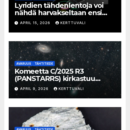
Lyridien tähdenlentoja voi
nähdä harvakseltaan ensi
viikolla
APRIL 15, 2026
KERTTUVALI
AVARUUS
TÄHTITIEDE
Komeetta C/2025 R3
(PANSTARRS) kirkastuu
aamutaivaalla
APRIL 9, 2026
KERTTUVALI
AVARUUS
TÄHTITIEDE