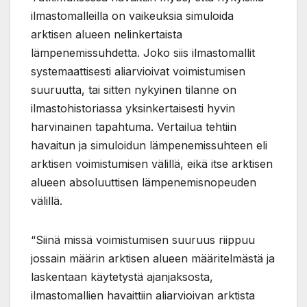
ilmastomalleilla on vaikeuksia simuloida
arktisen alueen nelinkertaista
lämpenemissuhdetta. Joko siis ilmastomallit
systemaattisesti aliarvioivat voimistumisen
suuruutta, tai sitten nykyinen tilanne on
ilmastohistoriassa yksinkertaisesti hyvin
harvinainen tapahtuma. Vertailua tehtiin
havaitun ja simuloidun lämpenemissuhteen eli
arktisen voimistumisen välillä, eikä itse arktisen
alueen absoluuttisen lämpenemisnopeuden
välillä.
“Siinä missä voimistumisen suuruus riippuu
jossain määrin arktisen alueen määritelmästä ja
laskentaan käytetystä ajanjaksosta,
ilmastomallien havaittiin aliarvioivan arktista