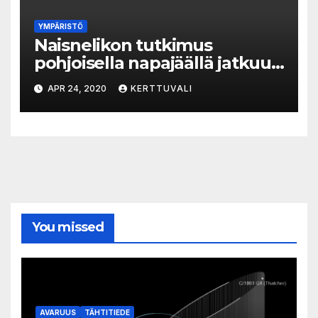
YMPÄRISTÖ
Naisnelikon tutkimus
pohjoisella napajäällä jatkuu
viruksesta huolimatta
APR 24, 2020
KERTTUVALI
You missed
AVARUUS
TÄHTITIEDE