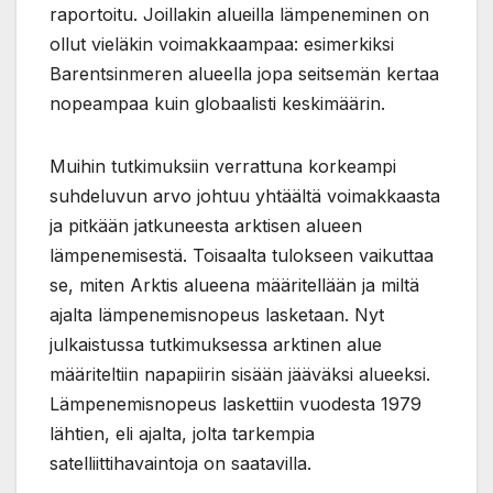
raportoitu. Joillakin alueilla lämpeneminen on
ollut vieläkin voimakkaampaa: esimerkiksi
Barentsinmeren alueella jopa seitsemän kertaa
nopeampaa kuin globaalisti keskimäärin.
Muihin tutkimuksiin verrattuna korkeampi
suhdeluvun arvo johtuu yhtäältä voimakkaasta
ja pitkään jatkuneesta arktisen alueen
lämpenemisestä. Toisaalta tulokseen vaikuttaa
se, miten Arktis alueena määritellään ja miltä
ajalta lämpenemisnopeus lasketaan. Nyt
julkaistussa tutkimuksessa arktinen alue
määriteltiin napapiirin sisään jääväksi alueeksi.
Lämpenemisnopeus laskettiin vuodesta 1979
lähtien, eli ajalta, jolta tarkempia
satelliittihavaintoja on saatavilla.