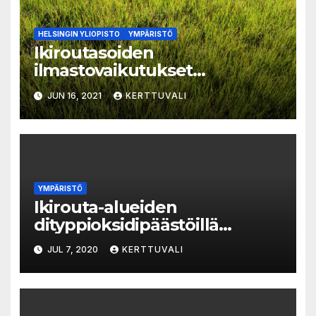
HELSINGIN YLIOPISTO
YMPÄRISTÖ
Ikiroutasoiden
ilmastovaikutukset
menneisyydessä yllättivät
JUN 16, 2021
KERTTUVALI
tutkijat
YMPÄRISTÖ
Ikirouta-alueiden
dityppioksidipäästöillä
maailmanlaajuinen merkitys –
JUL 7, 2020
KERTTUVALI
ilmastonmuutos voi lisätä
päästöjä