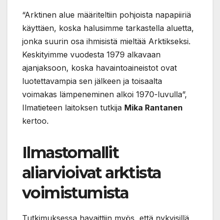
“Arktinen alue määriteltiin pohjoista napapiiriä
käyttäen, koska halusimme tarkastella aluetta,
jonka suurin osa ihmisistä mieltää Arktikseksi.
Keskityimme vuodesta 1979 alkavaan
ajanjaksoon, koska havaintoaineistot ovat
luotettavampia sen jälkeen ja toisaalta
voimakas lämpeneminen alkoi 1970-luvulla”,
Ilmatieteen laitoksen tutkija
Mika Rantanen
kertoo.
Ilmastomallit
aliarvioivat arktista
voimistumista
Tutkimuksessa havaittiin myös, että nykyisillä