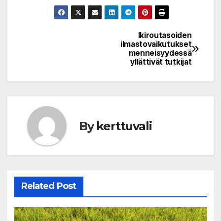
Ikiroutasoiden
Post
ilmastovaikutukset
menneisyydessä
navigation
yllättivät tutkijat
By
kerttuvali
Related Post