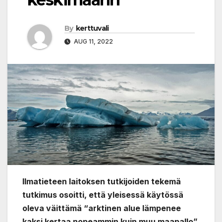
By
kerttuvali
AUG 11, 2022
Ilmatieteen laitoksen tutkijoiden tekemä
tutkimus osoitti, että yleisessä käytössä
oleva väittämä “arktinen alue lämpenee
kaksi kertaa nopeammin kuin muu maapallo”