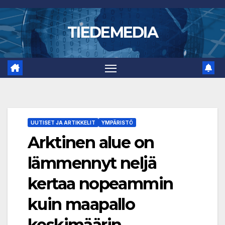
Skip
to
TIEDEMEDIA
content
UUTISET JA ARTIKKELIT
YMPÄRISTÖ
Arktinen alue on
lämmennyt neljä
kertaa nopeammin
kuin maapallo
keskimäärin