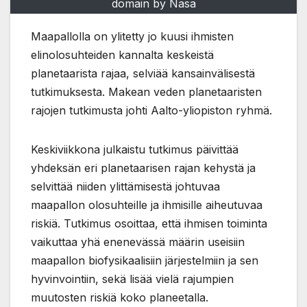
domain by Nasa
Maapallolla on ylitetty jo kuusi ihmisten
elinolosuhteiden kannalta keskeistä
planetaarista rajaa, selviää kansainvälisestä
tutkimuksesta. Makean veden planetaaristen
rajojen tutkimusta johti Aalto-yliopiston ryhmä.
Keskiviikkona julkaistu tutkimus päivittää
yhdeksän eri planetaarisen rajan kehystä ja
selvittää niiden ylittämisestä johtuvaa
maapallon olosuhteille ja ihmisille aiheutuvaa
riskiä. Tutkimus osoittaa, että ihmisen toiminta
vaikuttaa yhä enenevässä määrin useisiin
maapallon biofysikaalisiin järjestelmiin ja sen
hyvinvointiin, sekä lisää vielä rajumpien
muutosten riskiä koko planeetalla.