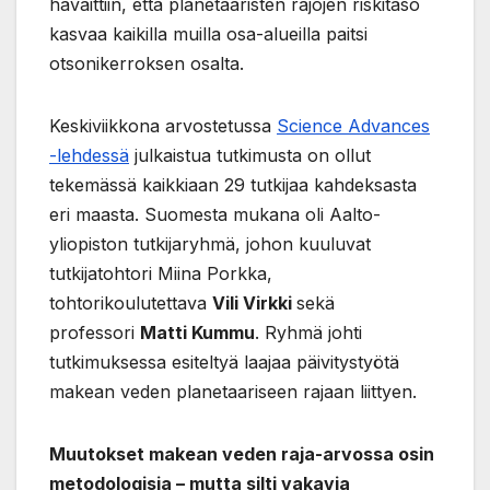
havaittiin, että planetaaristen rajojen riskitaso
kasvaa kaikilla muilla osa-alueilla paitsi
otsonikerroksen osalta.
Keskiviikkona arvostetussa
Science Advances
-lehdessä
julkaistua tutkimusta on ollut
tekemässä kaikkiaan 29 tutkijaa kahdeksasta
eri maasta. Suomesta mukana oli Aalto-
yliopiston tutkijaryhmä, johon kuuluvat
tutkijatohtori Miina Porkka,
tohtorikoulutettava
Vili Virkki
sekä
professori
Matti Kummu
. Ryhmä johti
tutkimuksessa esiteltyä laajaa päivitystyötä
makean veden planetaariseen rajaan liittyen.
Muutokset makean veden raja-arvossa osin
metodologisia – mutta silti vakavia