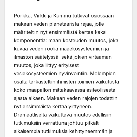
Porkka, Virkki ja Kummu tutkivat osiossaan
makean veden planetaarista rajaa, jolle
määriteltiin nyt ensimmäistä kertaa kaksi
komponenttia: maan kosteuden muutos, joka
kuvaa veden roolia maaekosysteemien ja
ilmaston säätelyssä, sekä jokien virtaaman
muutos, joka liittyy erityisesti
vesiekosysteemien hyvinvointiin. Molempien
osalta tarkasteltiin ihmisten toimien vaikutusta
koko maapallon mittakaavassa esiteollisesta
ajasta alkaen. Makean veden rajojen todettiin
nyt ensimmäistä kertaa ylittyneen.
Dramaattiselta vaikuttava muutos edellisiin
tutkimuksiin verrattuna johtuu pitkälti
aikaisempia tutkimuksia kehittyneemmän ja