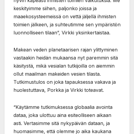
hyvin kapeasti ihmisten toimien vaikutuksia. Me
keskityimme siihen, paljonko joissa ja
maaekosysteemeissä on vettä jäljellä ihmisten
toimien jälkeen, ja suhteutimme sen ympäristön
luonnolliseen tilaan”, Virkki yksinkertaistaa.
Makean veden planetaarisen rajan ylittyminen
vastaakin heidän mukaansa nyt paremmin sitä
käsitystä, mikä vesialan tutkijoilla on aiemmin
ollut maailman makeiden vesien tilasta.
Tutkimustulos on joka tapauksessa vakava ja
huolestuttava, Porkka ja Virkki toteavat.
“Käytämme tutkimuksessa globaalia avointa
dataa, joka ulottuu aina esiteolliseen aikaan
asti. Vertasimme sitä nykypäivän dataan, ja
huomasimme, että olemme jo aika kaukana