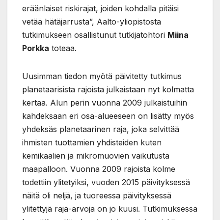
eräänlaiset riskirajat, joiden kohdalla pitäisi
vetää hätäjarrusta”, Aalto-yliopistosta
tutkimukseen osallistunut tutkijatohtori
Miina
Porkka
toteaa.
Uusimman tiedon myötä päivitetty tutkimus
planetaarisista rajoista julkaistaan nyt kolmatta
kertaa. Alun perin vuonna 2009 julkaistuihin
kahdeksaan eri osa-alueeseen on lisätty myös
yhdeksäs planetaarinen raja, joka selvittää
ihmisten tuottamien yhdisteiden kuten
kemikaalien ja mikromuovien vaikutusta
maapalloon. Vuonna 2009 rajoista kolme
todettiin ylitetyiksi, vuoden 2015 päivityksessä
näitä oli neljä, ja tuoreessa päivityksessä
ylitettyjä raja-arvoja on jo kuusi. Tutkimuksessa