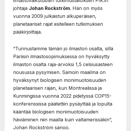
ilmastovaikutusten tutkimuslaitoksen PIK:in
johtaja
Johan Rockström
. Hän on myös
vuonna 2009 julkaistun alkuperäisen,
planetaariset rajat esitelleen tutkimuksen
pääkirjoittaja.
“Tunnustamme tämän jo ilmaston osalta, sillä
Pariisin ilmastosopimuksessa on hyväksytty
ilmaston osalta raja-arvoksi 1,5 celsiusasteen
nousussa pysymisen. Samoin maailma on
hyväksynyt biologisen monimuotoisuuden
planetaarisen rajan, kun Montrealissa ja
Kunmingissa vuonna 2022 pidetyssä COP15-
konferenssissa päätettiin pysäyttää ja lopulta
kääntää biologisen monimuotoisuuden
häviäminen niin maalla kuin valtamerissäkin”,
Johan Rockström sanoo.