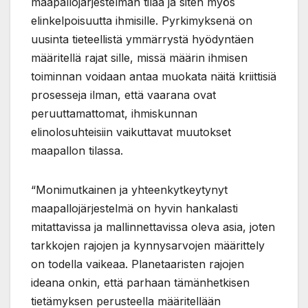
maapallojärjestelmän tilaa ja siten myös
elinkelpoisuutta ihmisille. Pyrkimyksenä on
uusinta tieteellistä ymmärrystä hyödyntäen
määritellä rajat sille, missä määrin ihmisen
toiminnan voidaan antaa muokata näitä kriittisiä
prosesseja ilman, että vaarana ovat
peruuttamattomat, ihmiskunnan
elinolosuhteisiin vaikuttavat muutokset
maapallon tilassa.
“Monimutkainen ja yhteenkytkeytynyt
maapallojärjestelmä on hyvin hankalasti
mitattavissa ja mallinnettavissa oleva asia, joten
tarkkojen rajojen ja kynnysarvojen määrittely
on todella vaikeaa. Planetaaristen rajojen
ideana onkin, että parhaan tämänhetkisen
tietämyksen perusteella määritellään