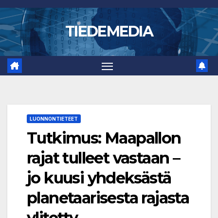
Skip
to
TIEDEMEDIA
content
LUONNONTIETEET
Tutkimus: Maapallon
rajat tulleet vastaan –
jo kuusi yhdeksästä
planetaarisesta rajasta
ylitetty