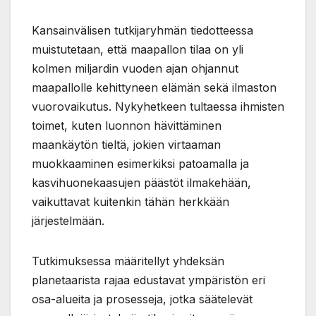
Kansainvälisen tutkijaryhmän tiedotteessa
muistutetaan, että maapallon tilaa on yli
kolmen miljardin vuoden ajan ohjannut
maapallolle kehittyneen elämän sekä ilmaston
vuorovaikutus. Nykyhetkeen tultaessa ihmisten
toimet, kuten luonnon hävittäminen
maankäytön tieltä, jokien virtaaman
muokkaaminen esimerkiksi patoamalla ja
kasvihuonekaasujen päästöt ilmakehään,
vaikuttavat kuitenkin tähän herkkään
järjestelmään.
Tutkimuksessa määritellyt yhdeksän
planetaarista rajaa edustavat ympäristön eri
osa-alueita ja prosesseja, jotka säätelevät