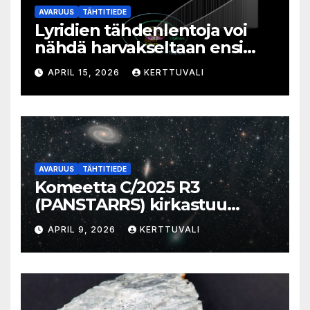
AVARUUS
TÄHTITIEDE
Lyridien tähdenlentoja voi
nähdä harvakseltaan ensi
viikolla
APRIL 15, 2026
KERTTUVALI
AVARUUS
TÄHTITIEDE
Komeetta C/2025 R3
(PANSTARRS) kirkastuu
aamutaivaalla
APRIL 9, 2026
KERTTUVALI