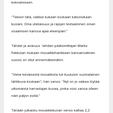
kokoamiseen.
”Tekisin tätä, vaikkei kukaan koskaan katsoisikaan
kuviani. Oma uteliaisuus ja rajojen testaaminen oman
osaamisen kanssa ajaa eteenpäin.”
Tähdet ja avaruus -lehden päätoimittajan Marko
Pekkolan mukaan mosaiikkihankkeen kansainvälinen
suosio on ollut ennennäkemätön.
”Viime keväisestä mosaiikista tuli kuuluisin suomalainen
tähtikuva koskaan”, hän sanoo. ”Nyt on jo vaikea löytää
ulkomaista harrastajan kuvaa, jonka voisi sanoa olleen
näin paljon esillä.”
Tänään julkaistu mosaiikkikuvan versio kattaa 2,2