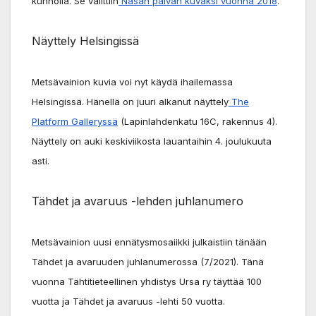
kunnolla. Se valittiin
Nasan päivän kuvaksi vuonna 2018
.
Näyttely Helsingissä
Metsävainion kuvia voi nyt käydä ihailemassa
Helsingissä. Hänellä on juuri alkanut näyttely
The
Platform Galleryssä
(Lapinlahdenkatu 16C, rakennus 4).
Näyttely on auki keskiviikosta lauantaihin 4. joulukuuta
asti.
Tähdet ja avaruus -lehden juhlanumero
Metsävainion uusi ennätysmosaiikki julkaistiin tänään
Tähdet ja avaruuden juhlanumerossa (7/2021). Tänä
vuonna Tähtitieteellinen yhdistys Ursa ry täyttää 100
vuotta ja Tähdet ja avaruus -lehti 50 vuotta.