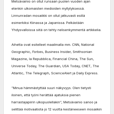
Metsävainio on ollut runsaan puolen vuoden ajan
etenkin ulkomaisten medioiden myllytyksessä.
Linnunradan mosaiikki on ollut jatkuvasti esillä
esimerkiksi Kiinassa ja Japanissa. Pelkästään
Yhdysvalloissa siitä on tehty nelisenkymmentä artikkelia.
Aihetta ovat esitelleet maailmalla mm. CNN, National
Geographic, Forbes, Business Insider, Smithsonian
Magazine, la Repubblica, Financial China, The Sun,
Universe Today, The Guardian, USA Today, CNET, The
Atlantic, The Telegraph, ScienceAlert ja Daily Express.
”Minua hämmästyttää suuri näkyvyys. Olen tietysti
iloinen, että työni herättää ajatuksia pienen
harrastajapiirin ulkopuolellakin”, Metsävainio sanoo ja
selittää motivaatiota jo 12 vuotta kestäneeseen mosaiikin