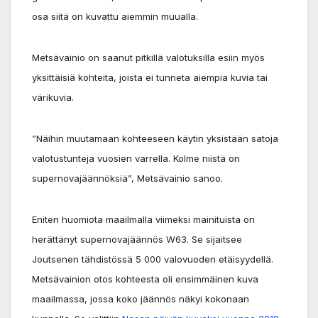
osa siitä on kuvattu aiemmin muualla.
Metsävainio on saanut pitkillä valotuksilla esiin myös
yksittäisiä kohteita, joista ei tunneta aiempia kuvia tai
värikuvia.
”Näihin muutamaan kohteeseen käytin yksistään satoja
valotustunteja vuosien varrella. Kolme niistä on
supernovajäännöksiä”, Metsävainio sanoo.
Eniten huomiota maailmalla viimeksi mainituista on
herättänyt supernovajäännös W63. Se sijaitsee
Joutsenen tähdistössä 5 000 valovuoden etäisyydellä.
Metsävainion otos kohteesta oli ensimmäinen kuva
maailmassa, jossa koko jäännös näkyi kokonaan