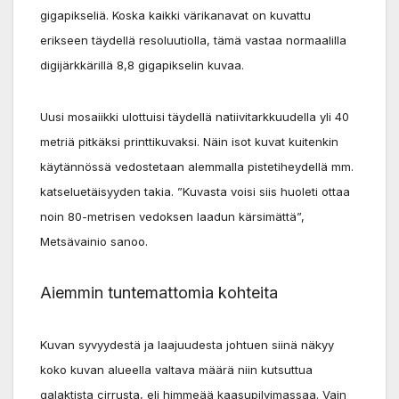
gigapikseliä. Koska kaikki värikanavat on kuvattu
erikseen täydellä resoluutiolla, tämä vastaa normaalilla
digijärkkärillä 8,8 gigapikselin kuvaa.
Uusi mosaiikki ulottuisi täydellä natiivitarkkuudella yli 40
metriä pitkäksi printtikuvaksi. Näin isot kuvat kuitenkin
käytännössä vedostetaan alemmalla pistetiheydellä mm.
katseluetäisyyden takia. ”Kuvasta voisi siis huoleti ottaa
noin 80-metrisen vedoksen laadun kärsimättä”,
Metsävainio sanoo.
Aiemmin tuntemattomia kohteita
Kuvan syvyydestä ja laajuudesta johtuen siinä näkyy
koko kuvan alueella valtava määrä niin kutsuttua
galaktista cirrusta, eli himmeää kaasupilvimassaa. Vain