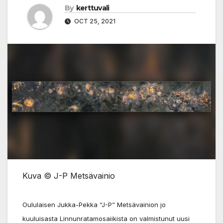
By
kerttuvali
OCT 25, 2021
Kuva © J-P Metsävainio
Oululaisen Jukka-Pekka “J-P” Metsävainion jo
kuuluisasta Linnunratamosaiikista on valmistunut uusi