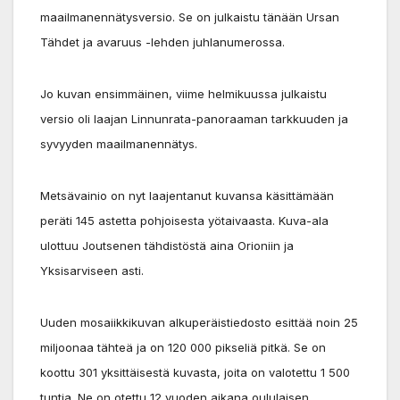
maailmanennätysversio. Se on julkaistu tänään Ursan
Tähdet ja avaruus -lehden juhlanumerossa.
Jo kuvan ensimmäinen, viime helmikuussa julkaistu
versio oli laajan Linnunrata-panoraaman tarkkuuden ja
syvyyden maailmanennätys.
Metsävainio on nyt laajentanut kuvansa käsittämään
peräti 145 astetta pohjoisesta yötaivaasta. Kuva-ala
ulottuu Joutsenen tähdistöstä aina Orioniin ja
Yksisarviseen asti.
Uuden mosaiikkikuvan alkuperäistiedosto esittää noin 25
miljoonaa tähteä ja on 120 000 pikseliä pitkä. Se on
koottu 301 yksittäisestä kuvasta, joita on valotettu 1 500
tuntia. Ne on otettu 12 vuoden aikana oululaisen