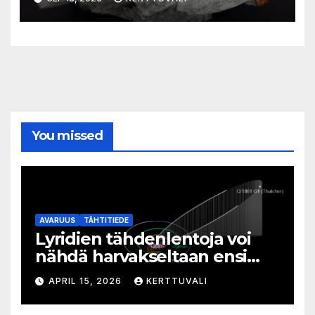
pyörivä kallionlohkare
You missed
AVARUUS
TÄHTITIEDE
Lyridien tähdenlentoja voi
nähdä harvakseltaan ensi
viikolla
APRIL 15, 2026
KERTTUVALI