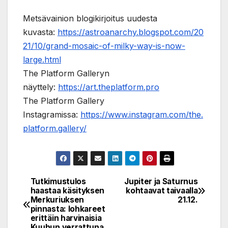
Metsävainion blogikirjoitus uudesta
kuvasta:
https://astroanarchy.blogspot.com/20
21/10/grand-mosaic-of-milky-way-is-now-
large.html
The Platform Galleryn
näyttely:
https://art.theplatform.pro
The Platform Gallery
Instagramissa:
https://www.instagram.com/the.
platform.gallery/
Tutkimustulos
Jupiter ja Saturnus
Post
haastaa käsityksen
kohtaavat taivaalla
Merkuriuksen
21.12.
navigation
pinnasta: lohkareet
erittäin harvinaisia
Kuuhun verrattuna