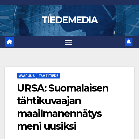
Skip
to
TIEDEMEDIA
content
AVARUUS
TÄHTITIEDE
URSA: Suomalaisen
tähtikuvaajan
maailmanennätys
meni uusiksi