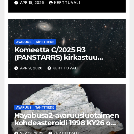
APR 15, 2026
KERTTUVALI
AVARUUS
TÄHTITIEDE
Komeetta C/2025 R3
(PANSTARRS) kirkastuu
aamutaivaalla
APR 9, 2026
KERTTUVALI
AVARUUS
TÄHTITIEDE
Hayabusa2-avaruusluotaimen
kohdeasteroidi 1998 KY26 on
pieni, valkoinen, nopeasti
SEP 18, 2025
KERTTUVALI