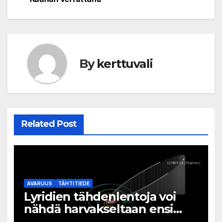
By
kerttuvali
Related Post
AVARUUS
TÄHTITIEDE
Lyridien tähdenlentoja voi
nähdä harvakseltaan ensi
viikolla