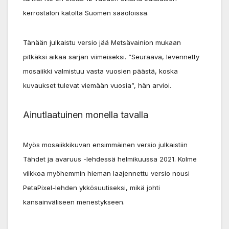
kerrostalon katolta Suomen sääoloissa.
Tänään julkaistu versio jää Metsävainion mukaan
pitkäksi aikaa sarjan viimeiseksi. “Seuraava, levennetty
mosaiikki valmistuu vasta vuosien päästä, koska
kuvaukset tulevat viemään vuosia”, hän arvioi.
Ainutlaatuinen monella tavalla
Myös mosaiikkikuvan ensimmäinen versio julkaistiin
Tähdet ja avaruus -lehdessä helmikuussa 2021. Kolme
viikkoa myöhemmin hieman laajennettu versio nousi
PetaPixel-lehden ykkösuutiseksi, mikä johti
kansainväliseen menestykseen.