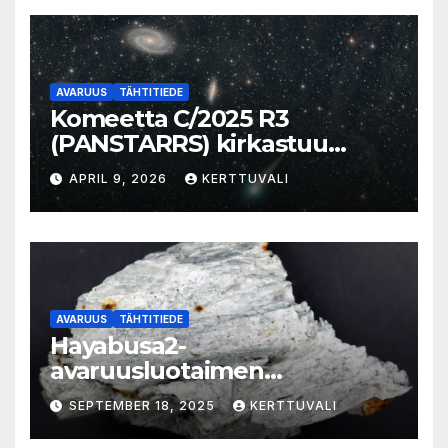
AVARUUS
TÄHTITIEDE
Komeetta C/2025 R3
(PANSTARRS) kirkastuu
aamutaivaalla
APRIL 9, 2026
KERTTUVALI
AVARUUS
TÄHTITIEDE
Hayabusa2-
avaruusluotaimen
kohdeasteroidi 1998 KY26 on
SEPTEMBER 18, 2025
KERTTUVALI
pieni, valkoinen, nopeasti
pyörivä kallionlohkare