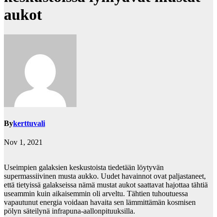
aukot
By
kerttuvali
Nov 1, 2021
Useimpien galaksien keskustoista tiedetään löytyvän
supermassiivinen musta aukko. Uudet havainnot ovat paljastaneet,
että tietyissä galakseissa nämä mustat aukot saattavat hajottaa tähtiä
useammin kuin aikaisemmin oli arveltu. Tähtien tuhoutuessa
vapautunut energia voidaan havaita sen lämmittämän kosmisen
pölyn säteilynä infrapuna-aallonpituuksilla.