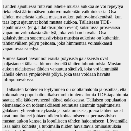
Tähden ajautuessa riittävän lähelle mustaa aukkoa se voi repeytyä
riekaleiksi äärimmäisen painovoimakentän vaikutuksesta. Osa
tähden materiasta karkaa mustan aukon painovoimakentästä, kun
taas loput ajautuvat kohti mustaa aukkoa. Tällaisessa TDE-
tapahtumaksi (eng. tidal disruption event) kutsutussa prosessissa
vapautuu voimakasta säteilyä, joka voidaan havaita. Osa
galaksiytimien supermassiivisista mustista aukoista on kuitenkin
tähtienvälisen pölyn peitossa, joka himmentää voimakkaasti
vapautuvaa säteilyä.
Viimeaikaiset havainnot eräistä pölyisistä galakseista ovat
paljastaneet tällaisia himmentyneitä tähtien tuhoutumisia. Mustan
aukon nielaistessa tähden vapautuu säteilyä, joka voi lämmittää
lähellä olevaa ympäröivää pölyä, joka taas voidaan havaita
infrapunavalossa.
– Tällaisten kohteiden löytyminen oli odottamatonta ja osoittaa, että
kokonainen populaatio aikaisemmin tuntemattomia TDE-tapahtumia
saattaa olla kätkeytyneenä näissä galakseissa. Tällaisen populaation
olemassaolo on todennäköisesti seurausta aiemmin tapahtuneista
galaksien yhteentörmäyksistä ja -sulatumisista, joissa tähtien radat
ovat muuttuneet johtaen niiden kohtaamiseen supermassiivisen
mustan aukon kanssa ja lopulliseen tähden hajoamiseen. Löytämällä
lisää näitä kohteita ja tutkimalla niiden havaittavia ominaisuuksia