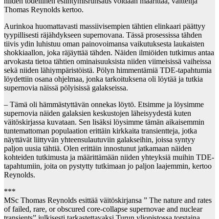
niiden todellinen esiintymisrunsaus voidaan määrittää, väittelijä
Thomas Reynolds kertoo.
Aurinkoa huomattavasti massiivisempien tähtien elinkaari päättyy
tyypillisesti räjähdykseen supernovana. Tässä prosessissa tähden
tiivis ydin luhistuu oman painovoimansa vaikutuksesta laukaisten
shokkiaallon, joka räjäyttää tähden. Näiden ilmiöiden tutkimus antaa
arvokasta tietoa tähtien ominaisuuksista niiden viimeisissä vaiheissa
sekä niiden lähiympäristöistä. Pölyn himmentämiä TDE-tapahtumia
löydettiin osana ohjelmaa, jonka tarkoituksena oli löytää ja tutkia
supernovia näissä pölyisissä galakseissa.
– Tämä oli hämmästyttävän onnekas löytö. Etsimme ja löysimme
supernovia näiden galaksien keskustojen läheisyydestä kuten
väitöskirjassa kuvataan. Sen lisäksi löysimme tämän aikaisemmin
tuntemattoman populaation erittäin kirkkaita transientteja, jotka
näyttävät liittyvän yhteensulautuviin galakseihin, joissa syntyy
paljon uusia tähtiä. Olen erittäin innostunut jatkamaan näiden
kohteiden tutkimusta ja määrittämään niiden yhteyksiä muihin TDE-
tapahtumiin, joita on pystytty tutkimaan jo paljon laajemmin, kertoo
Reynolds.
***
MSc Thomas Reynolds esittää väitöskirjansa ” The nature and rates
of failed, rare, or obscured core-collapse supernovae and nuclear
transients” julkisesti tarkastettavaksi Turun yliopistossa torstaina