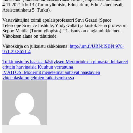
4.11.2021 klo 13 (Turun yliopisto, Educarium, Edu 2 -luentosali,
Assistentinkatu 5, Turku).
Vastaväittäjinä toimii apulaisprofessori Suvi Gezari (Space
Telescope Science Institute, Yhdysvallat) ja kustok-sena professori
Seppo Mattila (Turun yliopisto). Tilaisuus on englanninkielinen.
Väitöksen alana on tähtitiede.
Väitöskirja on julkaistu sähköisenä:
http://urn.fi/URN:ISBN:978-
951-29-8651-4
Post
Tutkimustulos haastaa käsityksen Merkuriuksen pinnasta: lohkareet
erittäin harvinaisia Kuuhun verrattuna
navigation
:VÄITÖS: Modernit menetelmät auttavat haastavien
yhteenlaskuongelmien ratkaisemisessa