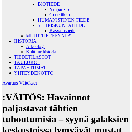
BIOTIEDE
Ympäristö
Genetiikka
HUMANISTINEN TIEDE
YHTEISKUNTATIEDE
Kasvatustiede
MUUT TIETEENALAT
HISTORIA
Arkeologi
Kulttuurihistoria
TIEDETILASTOT
TAULUKOT
TAPAHTUMAT
YHTEYDENOTTO
Avaruus
Väitökset
:VÄITÖS: Havainnot
paljastavat tähtien
tuhoutumisia – syynä galaksien
keskustoissa lymyävät mustat