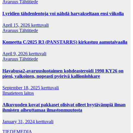
Avaruus
Tähtitiede
Lyridien tähdenlentoja voi nähdä harvakseltaan ensi viikolla
April 15, 2026
kerttuvali
Avaruus
Tähtitiede
Komeetta C/2025 R3 (PANSTARRS) kirkastuu aamutaivaalla
April 9, 2026
kerttuvali
Avaruus
Tähtitiede
Hayabusa2-avaruusluotaimen kohdeasteroidi 1998 KY26 on
pieni, valkoinen, nopeasti pyörivä kallionlohkare
September 18, 2025
kerttuvali
Ilmatieteen laitos
Alkuvuoden kovat pakkaset olisivat olleet hyytävämpiä ilman
ihmisten aiheuttamaa ilmastonmuutosta
January 31, 2024
kerttuvali
TIEDEMEDIA