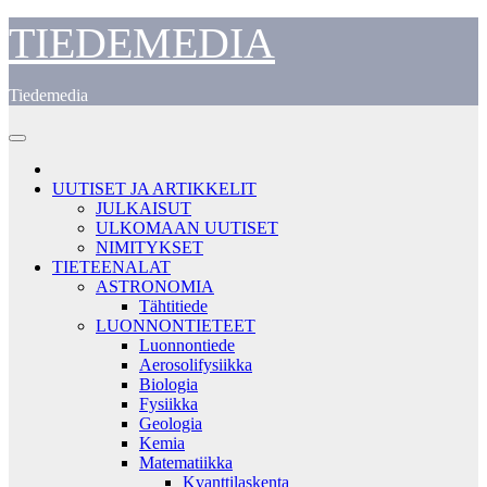
Skip
TIEDEMEDIA
to
content
Tiedemedia
UUTISET JA ARTIKKELIT
JULKAISUT
ULKOMAAN UUTISET
NIMITYKSET
TIETEENALAT
ASTRONOMIA
Tähtitiede
LUONNONTIETEET
Luonnontiede
Aerosolifysiikka
Biologia
Fysiikka
Geologia
Kemia
Matematiikka
Kvanttilaskenta