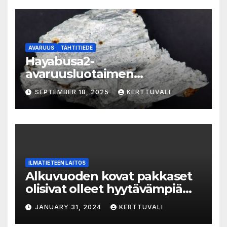
AVARUUS
TÄHTITIEDE
Hayabusa2-
avaruusluotaimen
kohdeasteroidi 1998 KY26 on
SEPTEMBER 18, 2025
KERTTUVALI
pieni, valkoinen, nopeasti
pyörivä kallionlohkare
ILMATIETEEN LAITOS
Alkuvuoden kovat pakkaset
olisivat olleet hyytävämpiä
ilman ihmisten aiheuttamaa
JANUARY 31, 2024
KERTTUVALI
ilmastonmuutosta