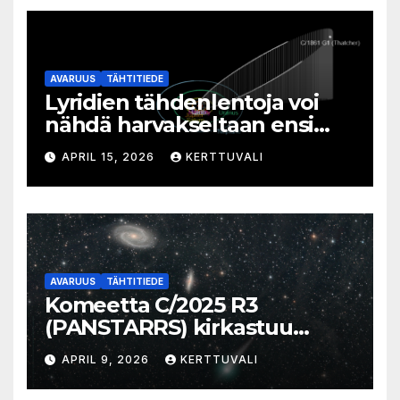
AVARUUS
TÄHTITIEDE
Lyridien tähdenlentoja voi
nähdä harvakseltaan ensi
viikolla
APRIL 15, 2026
KERTTUVALI
AVARUUS
TÄHTITIEDE
Komeetta C/2025 R3
(PANSTARRS) kirkastuu
aamutaivaalla
APRIL 9, 2026
KERTTUVALI