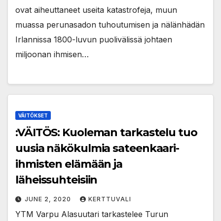
ovat aiheuttaneet useita katastrofeja, muun
muassa perunasadon tuhoutumisen ja nälänhädän
Irlannissa 1800-luvun puolivälissä johtaen
miljoonan ihmisen…
VÄITÖKSET
:VÄITÖS: Kuoleman tarkastelu tuo
uusia näkökulmia sateenkaari-
ihmisten elämään ja
läheissuhteisiin
JUNE 2, 2020
KERTTUVALI
YTM Varpu Alasuutari tarkastelee Turun