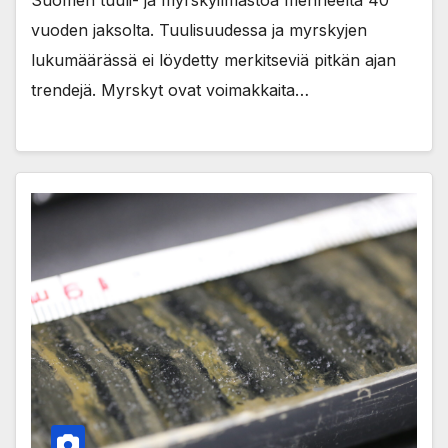
Suomen tuuli- ja myrskyilmastoa menneeltä 40
vuoden jaksolta. Tuulisuudessa ja myrskyjen
lukumäärässä ei löydetty merkitseviä pitkän ajan
trendejä. Myrskyt ovat voimakkaita…