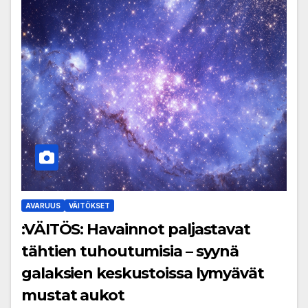
AVARUUS
VÄITÖKSET
:VÄITÖS: Havainnot paljastavat
tähtien tuhoutumisia – syynä
galaksien keskustoissa lymyävät
mustat aukot