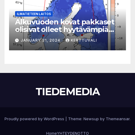
ILMATIETEEN LAITOS
Alkuvuoden kovat pakkaset
olisivat olleet hyytävämpiä
ilman ihmisten aiheuttamaa
JANUARY 31, 2024
KERTTUVALI
ilmastonmuutosta
TIEDEMEDIA
Proudly powered by WordPress
|
Theme:
Newsup
by
Themeansar
.
Home
YHTEYDENOTTO