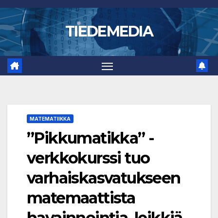
Skip
to
TIEDEMEDIA
content
MATEMATIIKKA
”Pikkumatikka” -
verkkokurssi tuo
varhaiskasvatukseen
matemaattista
havainnointia, leikkiä