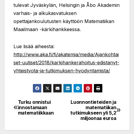
tulevat Jyväskylän, Helsingin ja Åbo Akademin
varhais- ja alkukasvatuksen
opettajankoulutusten käyttöön Matematiikan
Maailmaan -kärkihankkeessa.
Lue lisää aiheesta:
http://www.aka.fi/fi/akatemia/media/Ajankohtai
set-uutiset/2018/karkihankerahoitus-edistanyt-
yhteistyota-ja-tutkimuksen-hyodyntamista/
Turku onnistui
Luonnontieteiden ja
Post
innostamaan
matematiikan
matematiikkaan
tutkimukseen yli 5,2
navigation
miljoonaa euroa