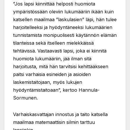
”Jos lapsi kiinnittää helposti huomiota
ympäristössään oleviin lukumääriin ikään kuin
katsellen maailmaa ”laskulasien” läpi, hän tulee
harjoitelleeksi ja hyödyntäneeksi lukumäärien
tunnistamista monipuolisesti käytännön elämän
tilanteissa sekä itselleen mielekkäissä
tehtävissä. Vastaavasti lapsi, joka ei kiinnitä
huomiota lukumääriin, jää ilman sitä
harjoitusta, mitä hän tarvitsisi kehittääkseen
paitsi varhaisia esineiden ja asioiden
laskemistaitojaan, myös lukujen
hyödyntämistaitoaan”, kertoo Hannula-
Sormunen.
Varhaiskasvattajan innostus ja taito katsella
maailmaa matemaattisin silmin tarttuu
lapsiinkin.