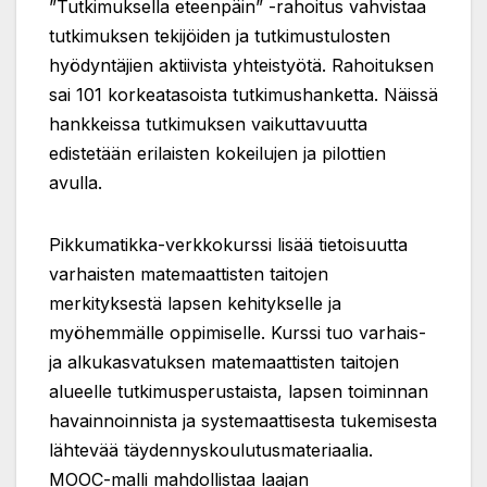
”Tutkimuksella eteenpäin” -rahoitus vahvistaa
tutkimuksen tekijöiden ja tutkimustulosten
hyödyntäjien aktiivista yhteistyötä. Rahoituksen
sai 101 korkeatasoista tutkimushanketta. Näissä
hankkeissa tutkimuksen vaikuttavuutta
edistetään erilaisten kokeilujen ja pilottien
avulla.
Pikkumatikka-verkkokurssi lisää tietoisuutta
varhaisten matemaattisten taitojen
merkityksestä lapsen kehitykselle ja
myöhemmälle oppimiselle. Kurssi tuo varhais-
ja alkukasvatuksen matemaattisten taitojen
alueelle tutkimusperustaista, lapsen toiminnan
havainnoinnista ja systemaattisesta tukemisesta
lähtevää täydennyskoulutusmateriaalia.
MOOC-malli mahdollistaa laajan