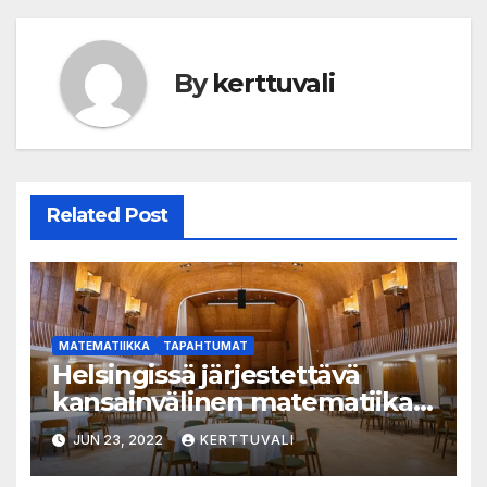
By
kerttuvali
Related Post
MATEMATIIKKA
TAPAHTUMAT
Helsingissä järjestettävä
kansainvälinen matematiikan
suurtapahtuma lähestyy
JUN 23, 2022
KERTTUVALI