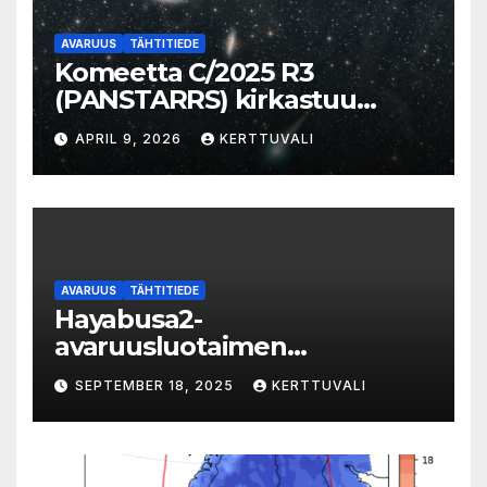
AVARUUS
TÄHTITIEDE
Komeetta C/2025 R3
(PANSTARRS) kirkastuu
aamutaivaalla
APRIL 9, 2026
KERTTUVALI
AVARUUS
TÄHTITIEDE
Hayabusa2-
avaruusluotaimen
kohdeasteroidi 1998 KY26 on
SEPTEMBER 18, 2025
KERTTUVALI
pieni, valkoinen, nopeasti
pyörivä kallionlohkare