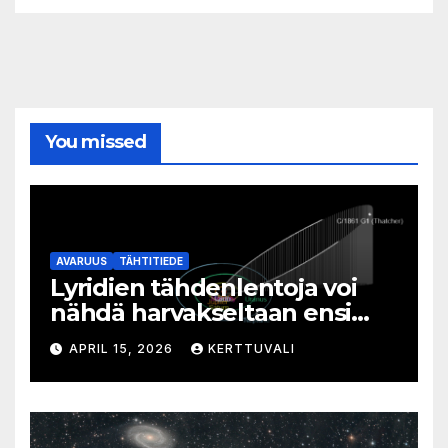
You missed
AVARUUS
TÄHTITIEDE
Lyridien tähdenlentoja voi
nähdä harvakseltaan ensi
viikolla
APRIL 15, 2026
KERTTUVALI