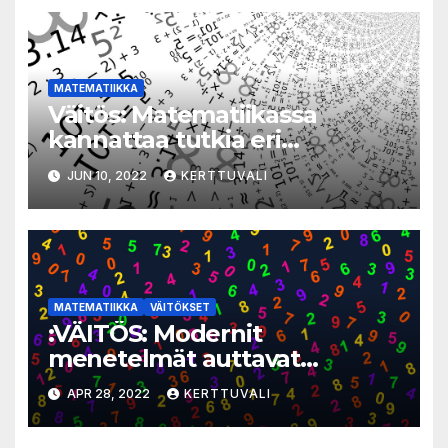
MATEMATIIKKA
Väitös: Matematiikassa
kannattaa tutkia eri
ratkaisutapoja ja virheitä
JUN 10, 2022
KERTTUVALI
MATEMATIIKKA
VÄITÖKSET
:VÄITÖS: Modernit
menetelmät auttavat
haastavien
APR 28, 2022
KERTTUVALI
yhteenlaskuongelmien
ratkaisemisessa